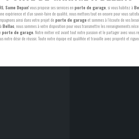
RL Same Depan'
vous propose ses services en
porte de garage
, si vous habitez à
Be
une expérience et d’un savoir-faire de qualité, nous mettons tout en oeuvre pour vous satisfa
mpagnons ainsi dans votre projet de
porte de garage
et sommes à l’écoute de vos besoi
 à
Bellac
, nous sommes à votre disposition pour vous transmettre les renseignements néce
de
porte de garage
. Notre métier est avant tout notre passion et le partager avec vous 
lus notre désir de réussir. Toute notre équipe est qualifiée et travaille avec propreté et rigueu