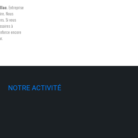
llac
. Entreprise
ire. Nous
ns. Si vous
ssaires à
renforce encore
r.
NOTRE ACTIVITÉ