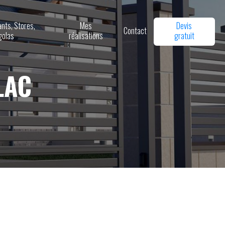
ants, Stores,
Mes
Devis
Contact
golas
réalisations
gratuit
LAC