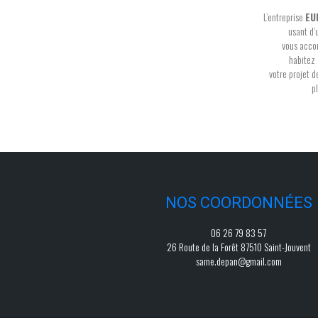
L’entreprise
EU
usant d’
vous acco
habitez
votre projet 
p
NOS COORDONNÉES
06 26 79 83 57
26 Route de la Forêt 87510 Saint-Jouvent
same.depan@gmail.com