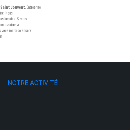
à
Saint Jouvent
. Entreprise
ire. Nous
os besoins. Si vous
nécessaires à
ec vous renforce encore
r.
NOTRE ACTIVITÉ