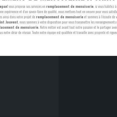
epan'
vous propose ses services en
remplacement de menuiserie
, si vous habitez 
une expérience et d’un savoir-faire de qualité, nous mettons tout en oeuvre pour vous satisfa
 ainsi dans votre projet de
remplacement de menuiserie
et sommes à l’écoute de v
int Jouvent
, nous sommes à votre disposition pour vous transmettre les renseignements 
lacement de menuiserie
. Notre métier est avant tout notre passion et le partager av
lus notre désir de réussir. Toute notre équipe est qualifiée et travaille avec propreté et rigueu