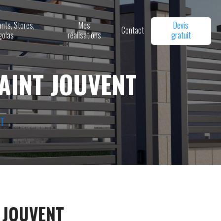
ants, Stores,
Mes
Devis
Contact
golas
réalisations
gratuit
AINT JOUVENT
NT
 JOUVENT