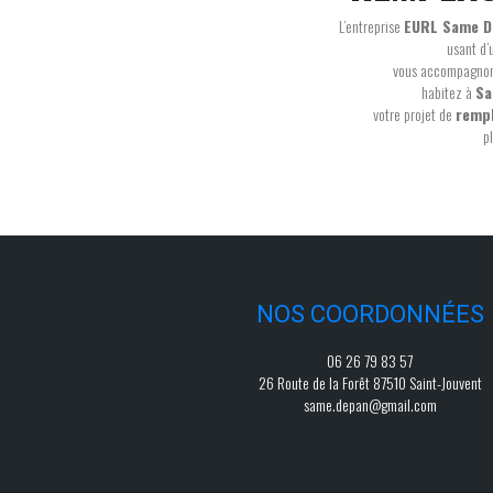
L’entreprise
EURL Same D
usant d’
vous accompagnons
habitez à
Sa
votre projet de
remp
p
NOS COORDONNÉES
06 26 79 83 57
26 Route de la Forêt 87510 Saint-Jouvent
same.depan@gmail.com