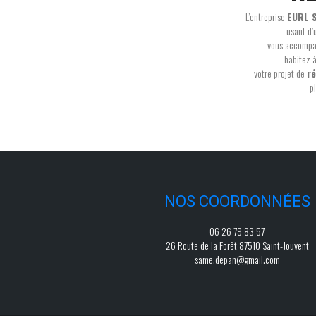
L’entreprise
EURL 
usant d’
vous accompag
habitez 
votre projet de
ré
p
NOS COORDONNÉES
06 26 79 83 57
26 Route de la Forêt 87510 Saint-Jouvent
same.depan@gmail.com