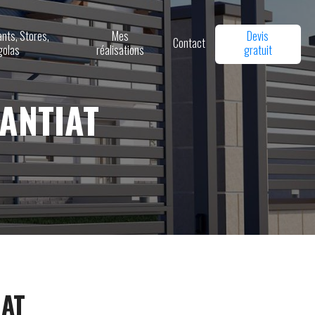
ants, Stores,
Mes
Devis
Contact
golas
réalisations
gratuit
ANTIAT
IAT