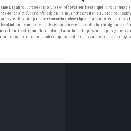
Same Depan'
vous propose ses services en
rénovation électrique
, si vous habitez à
une expérience et d’un savoir-faire de qualité, nous mettons tout en oeuvre pour vous satisfa
nons ainsi dans votre projet de
rénovation électrique
et sommes à l’écoute de vos b
à
Nantiat
, nous sommes à votre disposition pour vous transmettre les renseignements néc
novation électrique
. Notre métier est avant tout notre passion et le partager avec v
lus notre désir de réussir. Toute notre équipe est qualifiée et travaille avec propreté et rigueu