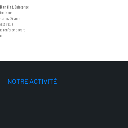
Nantiat
. Entreprise
ire. Nous
esoins. Si vous
essaires à
ous renforce encore
r.
NOTRE ACTIVITÉ